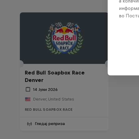
а колачи
информа
во Поста
Red Bull Soapbox Race
Denver
14 Јуни 2026
Denver, United States
RED BULL SOAPBOX RACE
Гледај реприза