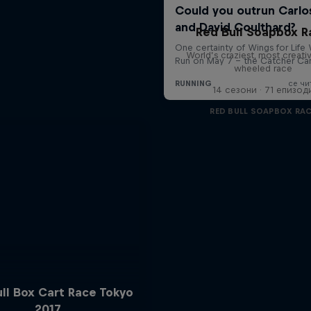
Red Bull Soapbox R
World’s craziest, most creativ
wheeled race
14 сезони · 71 епизод
RED BULL SOAPBOX RA
ll Box Cart Race Tokyo
2017