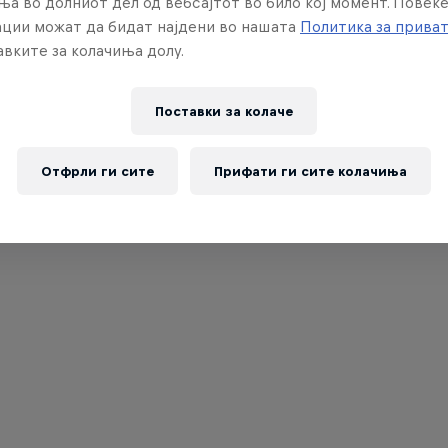
ња во долниот дел од вебсајтот во било кој момент. Повеќ
ции можат да бидат најдени во нашата
Политика за прива
вките за колачиња долу.
Поставки за колачe
Отфрли ги сите
Прифати ги сите колачиња