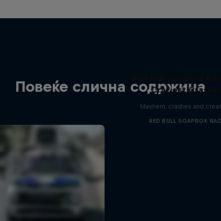
Red Bull Soapbox Rac
Повеќе слична содржина
Craziest Crashe
Mayhem, crashes and creat
RED BULL SOAPBOX RA