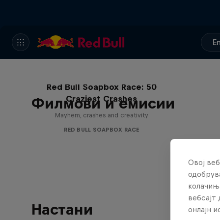
E
Red Bull Soapbox Race: 50
Craziest Crashes
Филмови и емисии
Mayhem, crashes and creativity
RED BULL SOAPBOX RACE
Овој веб
одобрува
колачињ
вебсајт 
Настани
онлајн 