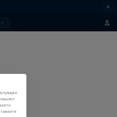
лучувајќи
е нашиот
твоето
ставките