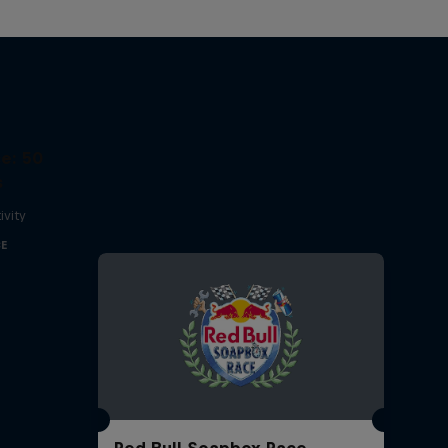
e: 50
s
ivity
CE
Red Bull Soapbox Race