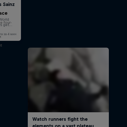
ace
e four-
и
CE