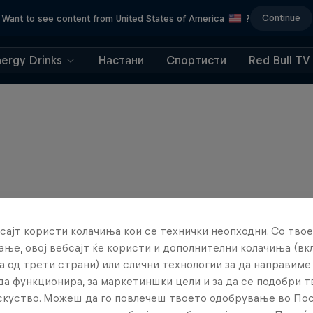
Continue
Want to see content from United States of America
?
nergy Drinks
Настани
Спортисти
Red Bull TV
сајт користи колачиња кои се технички неопходни. Со твое
ње, овој вебсајт ќе користи и дополнителни колачиња (вк
а од трети страни) или слични технологии за да направим
да функционира, за маркетиншки цели и за да се подобри 
искуство. Можеш да го повлечеш твоето одобрување во По