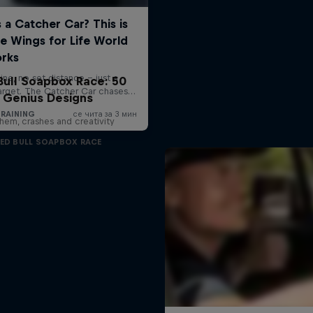
Bull Soapbox Race: 50
Genius Designs
em, crashes and creativity
ED BULL SOAPBOX RACE