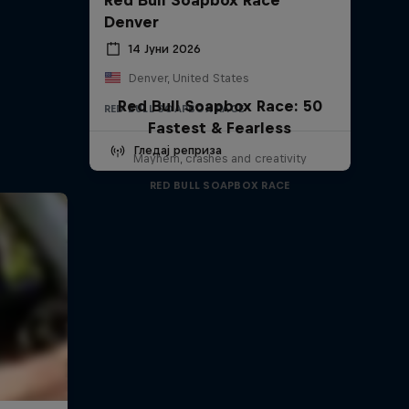
Denver
14 Јуни 2026
Denver, United States
Red Bull Soapbox Race: 50
RED BULL SOAPBOX RACE
Fastest & Fearless
Гледај реприза
Mayhem, crashes and creativity
RED BULL SOAPBOX RACE