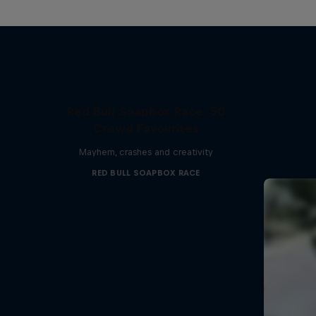
Red Bull Soapbox Race: 50
Crowd Favourites
Mayhem, crashes and creativity
RED BULL SOAPBOX RACE