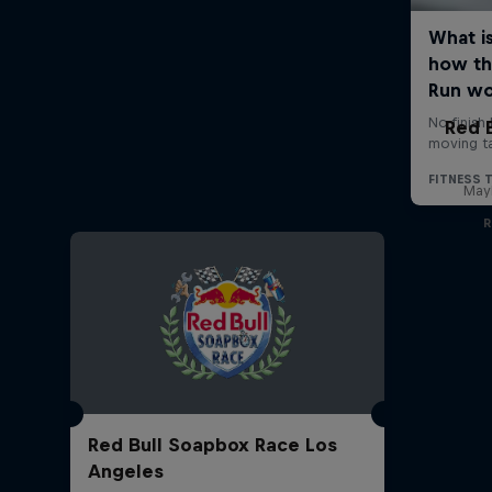
Red 
Mayh
R
Red Bull Soapbox Race Los
Angeles