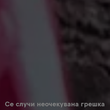
Се случи неочекувана грешка