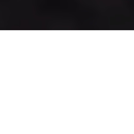
Padel
Најпопуларни приказни