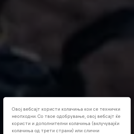
Овој вебсајт користи колачиња кои се технички
неопходни. Со твое одобрување, овој вебсајт ќе
користи и дополнителни колачиња (вклучувајќи
колачиња од трети страни) или слични