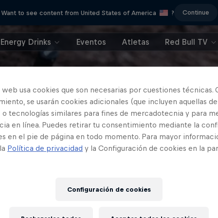
Continue
Want to see content from United States of America
?
Energy Drinks
Eventos
Atletas
Red Bull TV
o web usa cookies que son necesarias por cuestiones técnicas. 
iento, se usarán cookies adicionales (que incluyen aquellas de
 o tecnologías similares para fines de mercadotecnia y para me
ia en línea. Puedes retirar tu consentimiento mediante la conf
es en el pie de página en todo momento. Para mayor informaci
 la
Política de privacidad
y la Configuración de cookies en la pa
Configuración de cookies