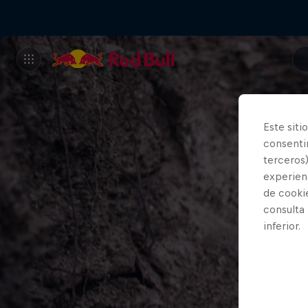
Este siti
consentim
terceros)
experienc
de cooki
consulta
inferior.