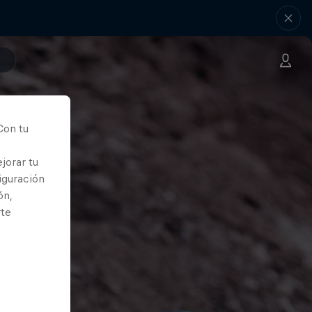
Con tu
jorar tu
iguración
ón,
rte