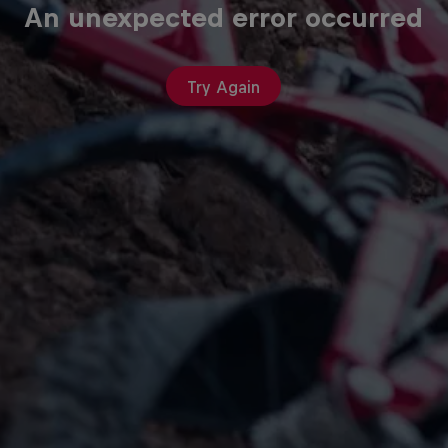
An unexpected error occurred
Try Again