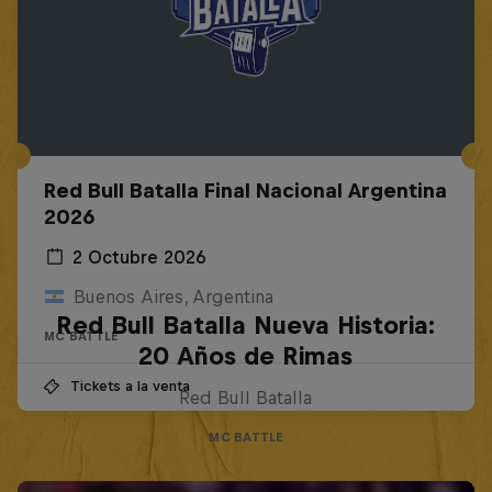
Red Bull Batalla Final Nacional Argentina
2026
2 Octubre 2026
Buenos Aires, Argentina
Red Bull Batalla Nueva Historia:
MC BATTLE
20 Años de Rimas
Tickets a la venta
Red Bull Batalla
MC BATTLE