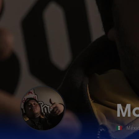
Mo
Méxi