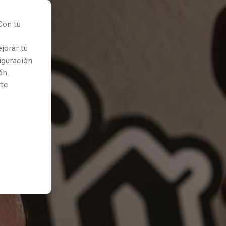
Con tu
jorar tu
iguración
ón,
rte