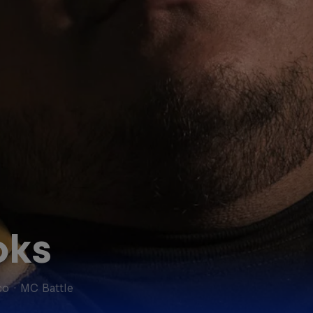
ks
co
·
MC Battle