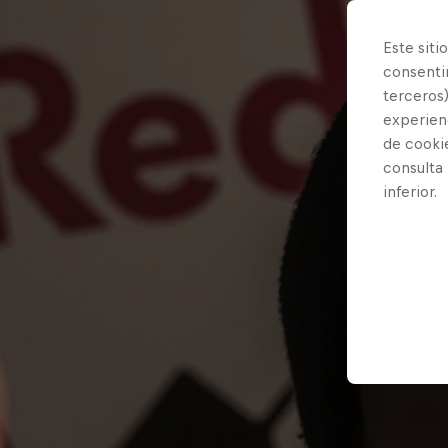
Este siti
consentim
terceros)
experienc
de cooki
consulta
inferior.