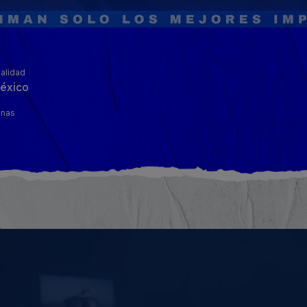
alidad
éxico
inas