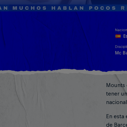
Nacion
E
Discipl
Mc Ba
Mounts c
tener un
nacional
En esta 
de Barce