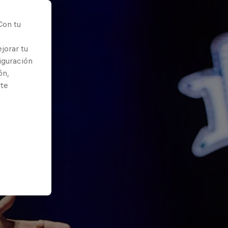
Con tu
jorar tu
iguración
ón,
rte