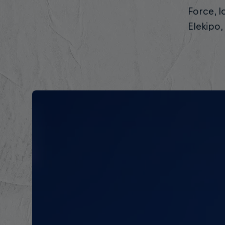
Force, l
Elekipo,