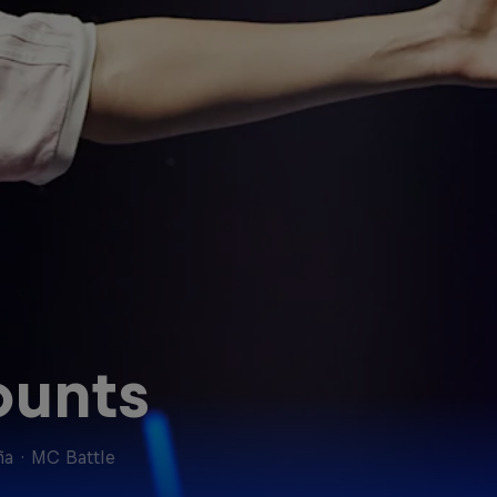
unts
ña
·
MC Battle