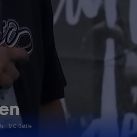
en
ña
·
MC Battle