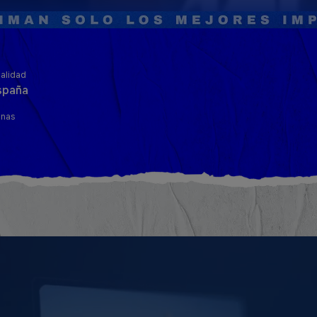
alidad
spaña
inas