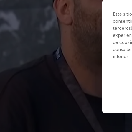
Este siti
consentim
terceros)
experienc
de cooki
consulta
inferior.