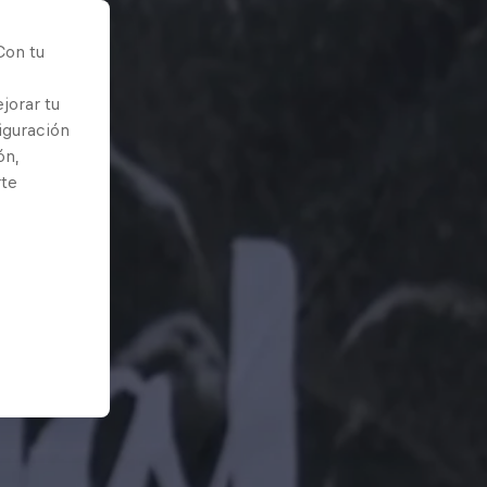
Con tu
jorar tu
iguración
ón,
rte