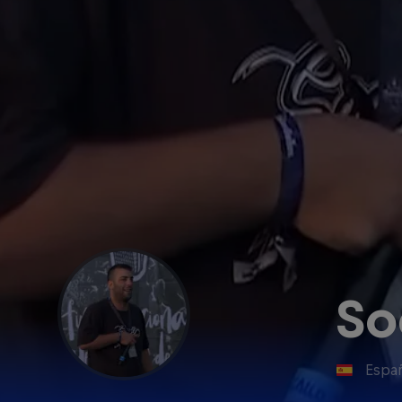
So
Espa