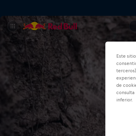
Este siti
consentim
terceros)
experienc
de cooki
consulta
inferior.