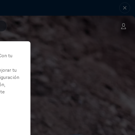
Con tu
jorar tu
iguración
ón,
rte