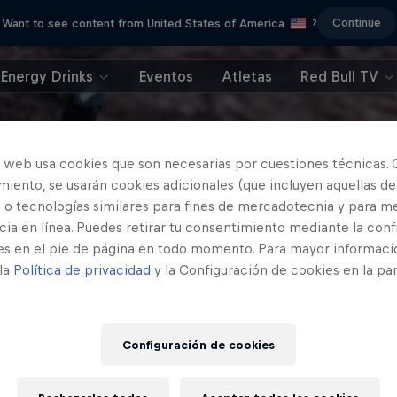
Continue
Want to see content from United States of America
?
Energy Drinks
Eventos
Atletas
Red Bull TV
o web usa cookies que son necesarias por cuestiones técnicas. 
iento, se usarán cookies adicionales (que incluyen aquellas de
 o tecnologías similares para fines de mercadotecnia y para me
ia en línea. Puedes retirar tu consentimiento mediante la conf
es en el pie de página en todo momento. Para mayor informaci
 la
Política de privacidad
y la Configuración de cookies en la pa
Configuración de cookies