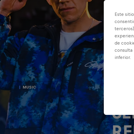
Este siti
consentim
terceros)
experienc
de cooki
consulta
inferior.
CO
MUSIC
SE
RE