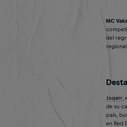
MC Vak
competir
del regr
regional
Desta
Joqerr
,
de su c
país, bu
en Red B