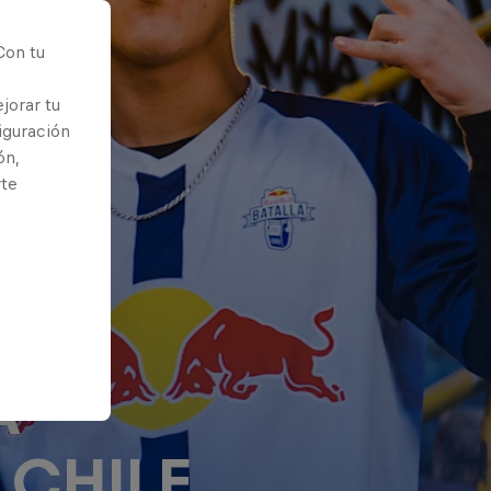
Con tu
jorar tu
iguración
ón,
rte
A
 CHILE