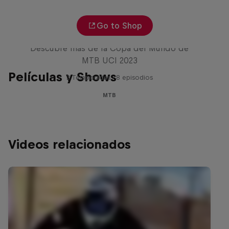
Go to Shop
Beyond the Line
Descubre más de la Copa del Mundo de
MTB UCI 2023
Películas y Shows
2 Temporadas · 8 episodios
MTB
Videos relacionados