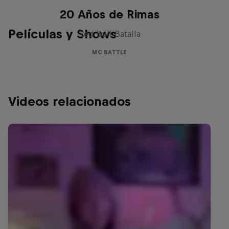
Red Bull Batalla Nueva Historia:
20 Años de Rimas
Películas y Shows
Red Bull Batalla
MC BATTLE
Videos relacionados