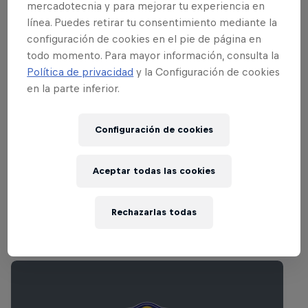
nombres internacionales llegados desde
mercadotecnia y para mejorar tu experiencia en
EE. UU., Reino Unido, España, Francia y
línea. Puedes retirar tu consentimiento mediante la
otras cunas de la actividad electro, que
configuración de cookies en el pie de página en
todo momento. Para mayor información, consulta la
se turnarán para hacernos vibrar con su
Política de privacidad
y la Configuración de cookies
aclamado sonido. Para los que no podáis
en la parte inferior.
asistir al festival Electrosanne, la RBMA
Radio retransmitirá en directo desde el
Configuración de cookies
corazón del evento para que no os
perdáis ni una nota.
Aceptar todas las cookies
Rechazarlas todas
Eventos Relacionados