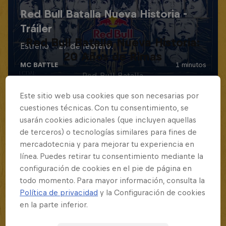
Red Bull Batalla Nueva Historia:
20 Años de Rimas
Red Bull Batalla
MC BATTLE
Este sitio web usa cookies que son necesarias por
cuestiones técnicas. Con tu consentimiento, se
usarán cookies adicionales (que incluyen aquellas
de terceros) o tecnologías similares para fines de
mercadotecnia y para mejorar tu experiencia en
línea. Puedes retirar tu consentimiento mediante la
configuración de cookies en el pie de página en
todo momento. Para mayor información, consulta la
Política de privacidad
y la Configuración de cookies
en la parte inferior.