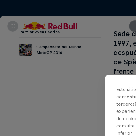
Part of event series
Sede d
1997, 
Campeonato del Mundo
despué
MotoGP 2016
de Spi
frente
2011, 
Race.
Este siti
consentim
terceros)
experienc
Part of thi
de cooki
consulta
Da
inferior.