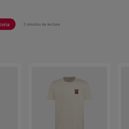
toria
2 minutos de lectura