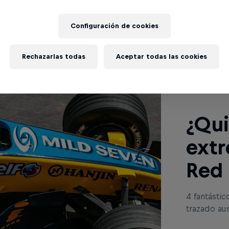
Configuración de cookies
Rechazarlas todas
Aceptar todas las cookies
Lee a co
¿Qui
extr
Red 
4 fantástic
trazado aus