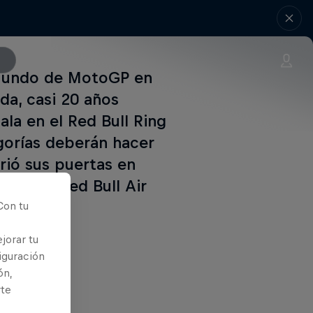
 Mundo de MotoGP en
da, casi 20 años
la en el Red Bull Ring
egorías deberán hacer
rió sus puertas en
TM y el Red Bull Air
Con tu
jorar tu
iguración
ón,
rte