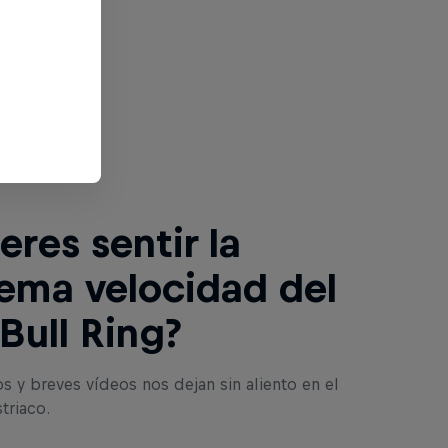
ntinuación
eres sentir la
ema velocidad del
Bull Ring?
os y breves vídeos nos dejan sin aliento en el
triaco.