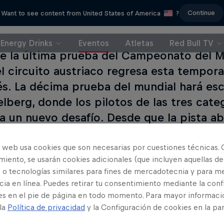
Continue
Want to see content from United States of America
?
Energy Drinks
Eventos
Atletas
Red Bull TV
e la última prueba del Campeonato del
el circuito austriaco regresa esta tempora
s. La décima prueba del mundial hará esca
elberg, donde los pilotos de las tres cat
 a un nuevo desafío. Desde que la pista ab
el Red Bull Ring ha acogido la Fórmula 1, D
o web usa cookies que son necesarias por cuestiones técnicas. 
iento, se usarán cookies adicionales (que incluyen aquellas de
 o tecnologías similares para fines de mercadotecnia y para me
ia en línea. Puedes retirar tu consentimiento mediante la conf
s event
es en el pie de página en todo momento. Para mayor informaci
 la
Política de privacidad
y la Configuración de cookies en la pa
ni Pedrosa
Jorge Martín
España
España