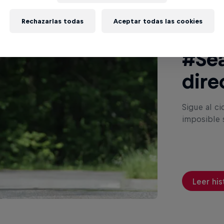
Rechazarlas todas
Aceptar todas las cookies
Mira
#Se
dire
Sigue al ci
imposible s
Leer his