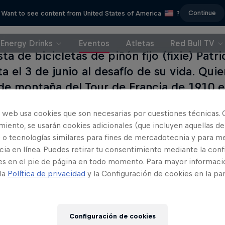
Continue
Want to see content from United States of America
?
Energy Drinks
Eventos
Atletas
Red Bull TV
ista de bicicletas de piñón fijo (fixie) Pat
a el 3 de junio al desafío de su vida. Qui
de montaña del Tour de Francia de 1910 en
ses (de Bagnères de Luchon a Bayona) en 
o web usa cookies que son necesarias por cuestiones técnicas. 
s, casi 6.000 metros de desnivel y más de
iento, se usarán cookies adicionales (que incluyen aquellas de
on marcha rígida, una sola velocidad y sin
 o tecnologías similares para fines de mercadotecnia y para me
ia en línea. Puedes retirar tu consentimiento mediante la conf
es en el pie de página en todo momento. Para mayor informaci
 la
Política de privacidad
y la Configuración de cookies en la pa
Lee a co
Configuración de cookies