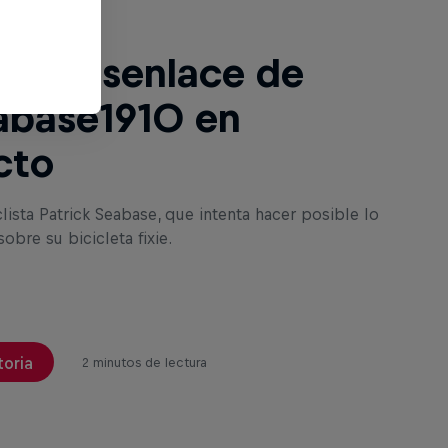
 el desenlace de
abase1910 en
cto
clista Patrick Seabase, que intenta hacer posible lo
obre su bicicleta fixie.
toria
2 minutos de lectura