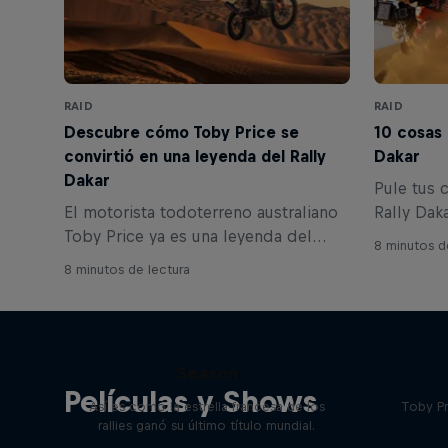
RAID
RAID
Descubre cómo Toby Price se
10 cosas 
convirtió en una leyenda del Rally
Dakar
Dakar
Pule tus 
El motorista todoterreno australiano
Rally Dak
Toby Price ya es una leyenda del
dura del 
8 minutos d
Rally Dakar, ¡pero aún no ha
dunas en
8 minutos de lectura
terminado! Conoce aquí sus grandes
seleccion
victorias y sus mágicas habilidades
conocidas
mecánicas.
Sébastien Ogier: The Final
Season
Películas y Shows
Así es como la estrella francesa de los
Toby Pr
rallies ganó su último título mundial.