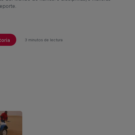
deporte.
toria
3 minutos de lectura