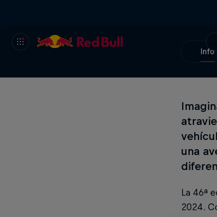
Info
Imagin
atravi
vehícul
una av
difere
La 46ª e
2024. Co