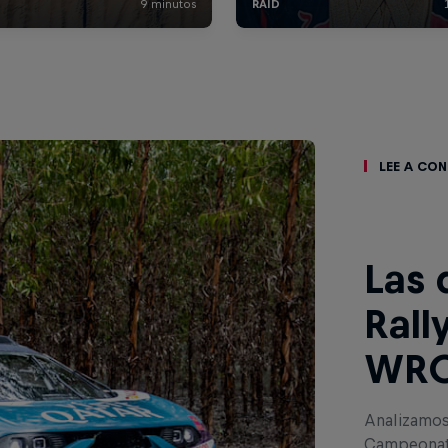
Lee a co
Las 
Rall
WR
Analizamos 
Campeonato