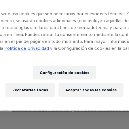
o de casi 7.900 km, de los cuales 4.727 km son de
algunos de los terrenos más impresionantes y difíc
o web usa cookies que son necesarias por cuestiones técnicas. 
 Quarter, Rub' al Khali y Wadi Rum.
iento, se usarán cookies adicionales (que incluyen aquellas de
 o tecnologías similares para fines de mercadotecnia y para me
ra es una combinación de velocidad, resistencia, es
ia en línea. Puedes retirar tu consentimiento mediante la conf
es en el pie de página en todo momento. Para mayor informaci
y está considerada una de las competiciones autom
 la
Política de privacidad
y la Configuración de cookies en la pa
ntes del mundo. Los pilotos y sus navegantes deb
terrenos complicados, superar obstáculos y enfren
in de llegar a la meta.
Configuración de cookies
de 1.000 personas inscritas para competir, el Ral
Rechazarlas todas
Aceptar todas las cookies
ca aventura de rally raid sobre las dunas de arena,
s mundiales consagradas y jóvenes pilotos con tale
onar.
Descubre aquí todo lo que necesitas saber so