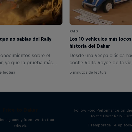
RAID
que no sabías del Rally
Los 10 vehículos más locos
historia del Dakar
conocimientos sobre el
Desde una Vespa clásica ha
ar, ya que la prueba más
coche Rolls-Royce de la vie
automovilismo vuelve a las
escuela, pasando por un fo
e lectura
5 minutos de lectura
 enero de 2025. Hemos
modificado, ha habido algu
ado 10 curiosidades poco
vehículos extraños en el Ral
 sobre esta carrera única
compruébalos aquí.
Journey to Daka
Price to Dakar
Follow Ford Performance on the
to the Dakar Rally 202
ice's journey from two to four
1 Temporada · 4 episodi
wheels