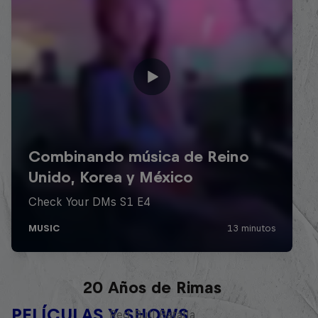
Red Bull Batalla Nueva Historia:
20 Años de Rimas
PELÍCULAS Y SHOWS
Red Bull Batalla