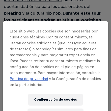
oportunidad única para los apasionados del
breaking y la cultura hip hop.
Durante este tour,
los participantes podrán asistir a un workshop
exclusivo impartido por algunos de los mejores
Este sitio web usa cookies que son necesarias por
exponentes del breaking a nivel mundial.
Este
cuestiones técnicas. Con tu consentimiento, se
taller no solo permitirá a los asistentes mejorar sus
usarán cookies adicionales (que incluyen aquellas
habilidades y aprender nuevas técnicas, sino
de terceros) o tecnologías similares para fines de
también inspirarse y nutrirse del conocimiento y la
mercadotecnia y para mejorar tu experiencia en
experiencia de verdaderas leyendas del breaking.
línea. Puedes retirar tu consentimiento mediante la
configuración de cookies en el pie de página en
Además del
workshop
, el evento culmina con un
todo momento. Para mayor información, consulta la
emocionante cypher, una competencia donde los
Política de privacidad
y la Configuración de cookies
breakers podrán demostrar su talento y creatividad
en la parte inferior.
sobre la pista. Los ganadores del cypher tendrán
la
increíble oportunidad de avanzar al Last Chance
Configuración de cookies
Cypher
, un evento clave que les permitirá competir