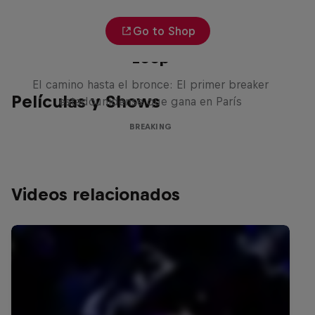
Go to Shop
Victor Montalvo: Breaking the
Loop
El camino hasta el bronce: El primer breaker
Películas y Shows
estadounidense que gana en París
BREAKING
Videos relacionados