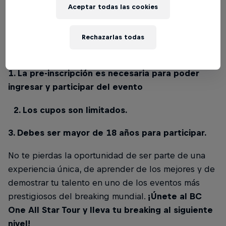
por un lugar en la prestigiosa
World Final de Red
Aceptar todas las cookies
Bull BC One en Río de Janeiro
.
Tres puntos importantes para asegurar tu
Rechazarlas todas
participación:
1. La pre-inscripción es necesaria para poder
ingresar y participar del evento
2. Los cupos son limitados.
3. Debes ser mayor de 18 años para participar.
No te pierdas la oportunidad de ser parte de una
experiencia única, de aprender de los mejores y de
demostrar tu talento en uno de los eventos más
prestigiosos del breaking mundial.
¡Únete al BC
One All Star Tour y lleva tu breaking al siguiente
nivel!