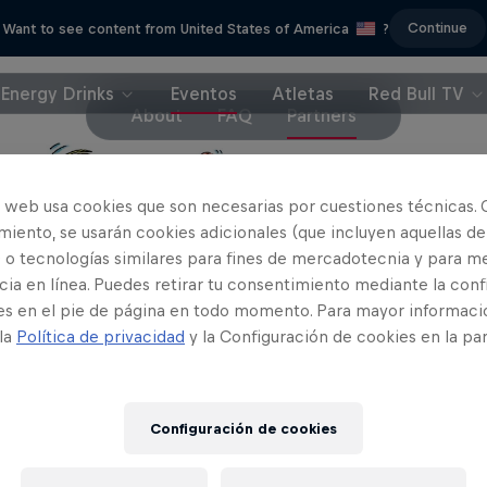
Continue
Want to see content from United States of America
?
Energy Drinks
Eventos
Atletas
Red Bull TV
About
FAQ
Partners
o web usa cookies que son necesarias por cuestiones técnicas. 
iento, se usarán cookies adicionales (que incluyen aquellas de
 o tecnologías similares para fines de mercadotecnia y para me
ia en línea. Puedes retirar tu consentimiento mediante la conf
es en el pie de página en todo momento. Para mayor informaci
 la
Política de privacidad
y la Configuración de cookies en la pa
Configuración de cookies