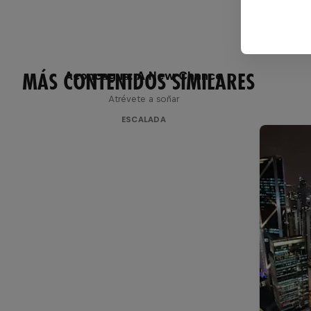
MÁS CONTENIDOS SIMILARES
Aconcagua: A New Chance
Atrévete a soñar
ESCALADA