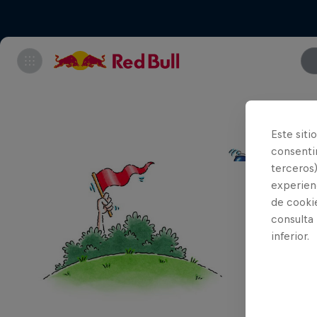
Este siti
consentim
terceros)
experienc
de cooki
consulta
inferior.