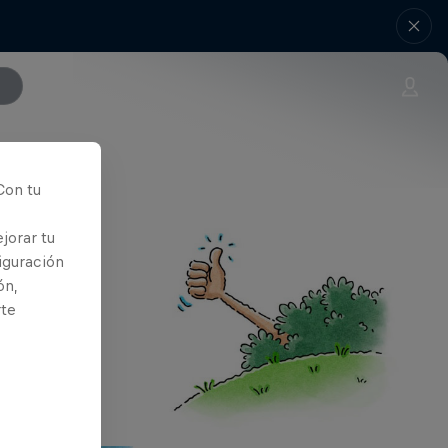
Con tu
jorar tu
iguración
ón,
rte