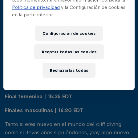
Política de privacidad
y la Configuración de cookies
en la parte inferior.
No te perderás ni un segundo de los alucinantes
Configuración de cookies
movimientos aéreos mientras los clavadistas
compiten por un puesto en el podio. Estaremos
retransmitiendo en directo toda la acción de la final
Aceptar todas las cookies
de Canadá en Red Bull TV, no dejes de sintonizarla
(todas las horas son locales):
Rechazarlas todas
Domingo 25 de agosto de 2024
Final femenina | 15:35 EDT
Finales masculinas | 16:20 EDT
Tanto si eres nuevo en el mundo del cliff diving
como si llevas años siguiéndonos, ¡hay algo nuevo