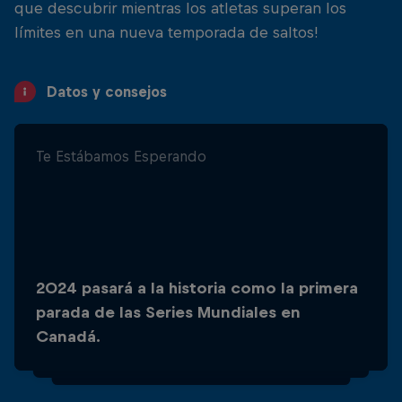
que descubrir mientras los atletas superan los
límites en una nueva temporada de saltos!
Datos y consejos
Te Estábamos Esperando
Dar apoyo:
2024 pasará a la historia como la primera
Canadá es el único país del mundo que
parada de las Series Mundiales en
alberga una instalación de cliff diving de
Canadá.
20 m bajo techo.