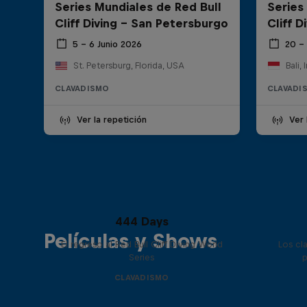
Series Mundiales de Red Bull
Series
Cliff Diving - San Petersburgo
Cliff D
5 – 6 Junio 2026
20 –
St. Petersburg, Florida, USA
Bali,
CLAVADISMO
CLAVADI
Ver la repetición
Ver 
444 Days
Películas y Shows
El regreso al Red Bull Cliff Diving World
Los cl
Series
p
CLAVADISMO