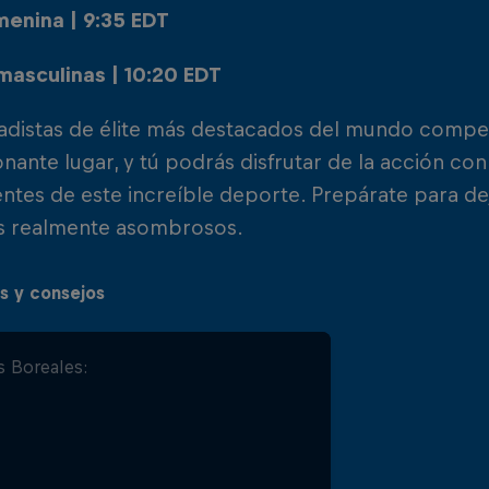
menina | 9:35 EDT
masculinas | 10:20 EDT
vadistas de élite más destacados del mundo compet
nante lugar, y tú podrás disfrutar de la acción con 
tes de este increíble deporte. Prepárate para dej
s realmente asombrosos.
s y consejos
s Boreales:
estira!