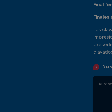
Final fe
Finales 
Los cla
impresio
preceden
clavado
Dato
Aurora
... ¡Y 