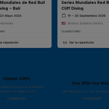
 Mundiales de Red Bull
Series Mundiales Red B
iving - Bali
Cliff Diving
 23 Mayo 2026
19 – 20 Septiembre 2025
 Indonesia
Boston, Estados Unidos
SMO
CLAVADISMO
la repetición
Ver la repetición
Hidden Cliffs
One With the Wat
avadistas buscan el acantilado
erfecto en Arabia Saudí
Cliff diving en la costa de Nue
CLAVADISMO
CLAVADISMO