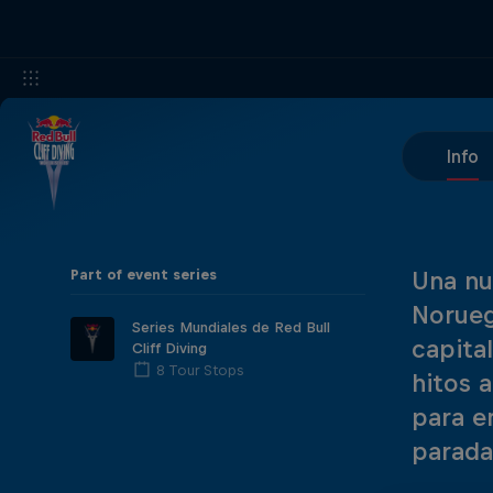
Info
Part of event series
Una nu
Norueg
Series Mundiales de Red Bull
capita
Cliff Diving
8 Tour Stops
hitos 
para e
parada