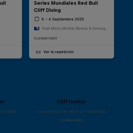
ull
Series Mundiales Red Bull
Cliff Diving
5 – 6 Septiembre 2025
Stari Most, Mostar, Bosnia & Herzegovina
CLAVADISMO
Ver la repetición
er
Cliff Hunter
va Zelanda
Una aventura de saltos en Guatemala
CLAVADISMO