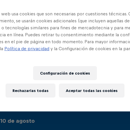
o web usa cookies que son necesarias por cuestiones técnicas. 
iento, se usarán cookies adicionales (que incluyen aquellas de
 o tecnologías similares para fines de mercadotecnia y para me
ia en línea. Puedes retirar tu consentimiento mediante la conf
es en el pie de página en todo momento. Para mayor informaci
 la
Política de privacidad
y la Configuración de cookies en la pa
Something went wrong
Configuración de cookies
da la asombrosa acción del cliff diving en Red Bull 
Rechazarlas todas
Aceptar todas las cookies
retransmitirán en streaming de la siguiente manera
:
10 de agosto