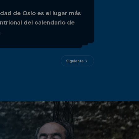
udad de Oslo es el lugar más
slo se ha visto la plataforma
ntrional del calendario de
larga de la historia de las
.
es Mundiales, ¡con 30 m!
Siguiente