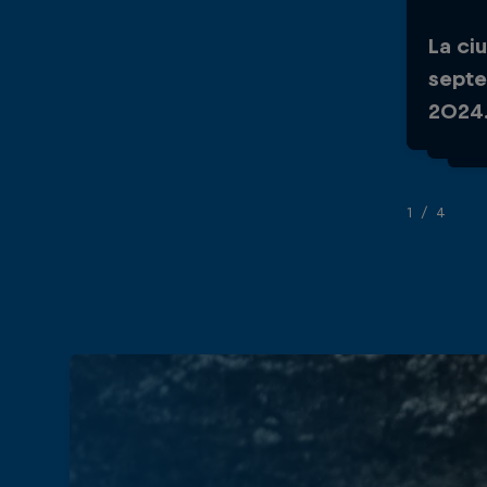
La ci
En O
septe
más 
2024
Seri
1/4