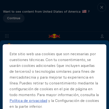
Want to see content from United States of America
?
Continue
Info
Ubicación
Saltadores
Historia
Resultados
Este sitio web usa cookies que son necesarias por
cuestiones técnicas. Con tu consentimiento, se
usarán cookies adicionales (que incluyen aquellas
de terceros) o tecnologías similares para fines de
Patrocinadores
mercadotecnia y para mejorar tu experiencia en
línea. Puedes retirar tu consentimiento mediante la
configuración de cookies en el pie de página en
todo momento. Para mayor información, consulta la
Política de privacidad
y la Configuración de cookies
444 Days
en la parte inferior.