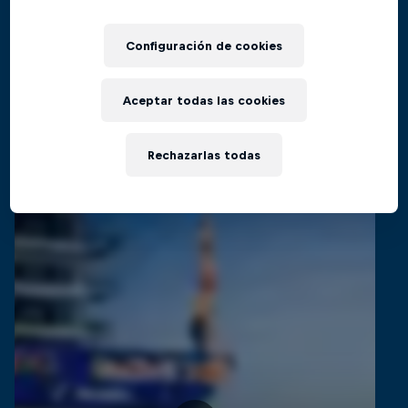
El regreso al Red Bull Cliff Diving World
Películas y Shows
Series
Configuración de cookies
CLAVADISMO
Aceptar todas las cookies
Videos relacionados
Rechazarlas todas