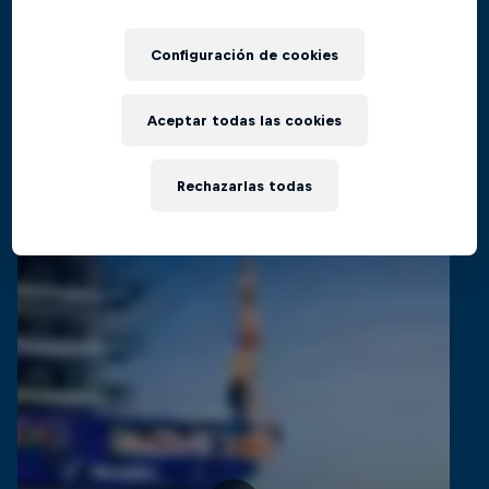
El regreso al Red Bull Cliff Diving World
Películas y Shows
Series
Configuración de cookies
CLAVADISMO
Aceptar todas las cookies
Videos relacionados
Rechazarlas todas