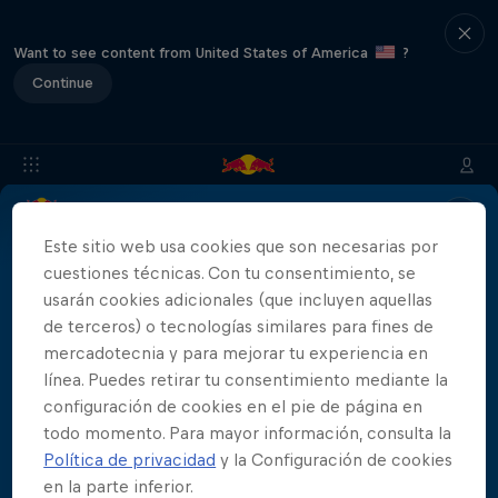
Want to see content from United States of America
?
Continue
Info
Ubicación
Saltadores
Resultados
Historia
Este sitio web usa cookies que son necesarias por
cuestiones técnicas. Con tu consentimiento, se
usarán cookies adicionales (que incluyen aquellas
de terceros) o tecnologías similares para fines de
Patrocinadores
mercadotecnia y para mejorar tu experiencia en
línea. Puedes retirar tu consentimiento mediante la
configuración de cookies en el pie de página en
todo momento. Para mayor información, consulta la
Política de privacidad
y la Configuración de cookies
444 Days
en la parte inferior.