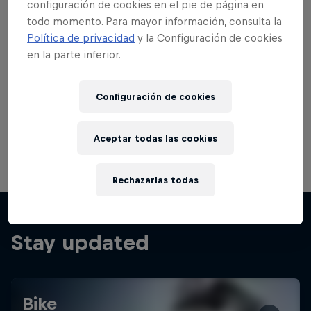
ahora tiene la suerte de poder llamarlo carrera.
tiene una 
configuración de cookies en el pie de página en
mountain bi
todo momento. Para mayor información, consulta la
Política de privacidad
y la Configuración de cookies
en la parte inferior.
Configuración de cookies
Aceptar todas las cookies
Rechazarlas todas
Stay updated
Bike