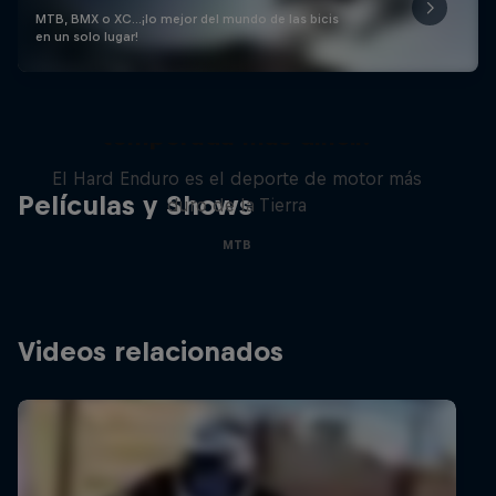
MTB, BMX o XC…¡lo mejor del mundo de las bicis
en un solo lugar!
Hard Enduro 2025: ¿La
temporada más difícil?
El Hard Enduro es el deporte de motor más
Películas y Shows
duro de la Tierra
MTB
Videos relacionados