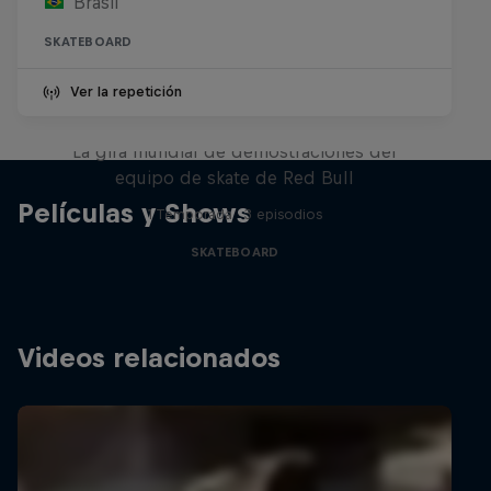
Brasil
SKATEBOARD
Ver la repetición
Red Bull Drop In Tour
La gira mundial de demostraciones del
equipo de skate de Red Bull
Películas y Shows
1 Temporada · 3 episodios
SKATEBOARD
Videos relacionados