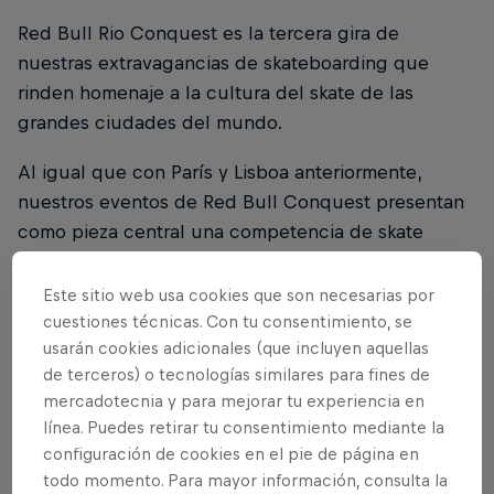
Red Bull Rio Conquest es la tercera gira de
nuestras extravagancias de skateboarding que
rinden homenaje a la cultura del skate de las
grandes ciudades del mundo.
Al igual que con París y Lisboa anteriormente,
nuestros eventos de Red Bull Conquest presentan
como pieza central una competencia de skate
gratuito de fin de semana que se lleva a cabo en
réplicas de algunos de los lugares de patinaje más
Este sitio web usa cookies que son necesarias por
icónicos de la ciudad anfitriona, en un formato de
cuestiones técnicas. Con tu consentimiento, se
usarán cookies adicionales (que incluyen aquellas
eliminatoria 1 versus 1 que corona a un nuevo rey y
de terceros) o tecnologías similares para fines de
reina de cada parada.
mercadotecnia y para mejorar tu experiencia en
línea. Puedes retirar tu consentimiento mediante la
¡Cada enfrentamiento en el centro de la ciudad
configuración de cookies en el pie de página en
reúne a los mejores talentos locales e
todo momento. Para mayor información, consulta la
internacionales del skateboarding en un evento en