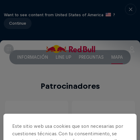
Want to see content from United States of America
?
Continue
INFORMACIÓN
LINE UP
PREGUNTAS
MAPA
Patrocinadores
Este sitio web usa cookies que son necesarias por
cuestiones técnicas. Con tu consentimiento, se