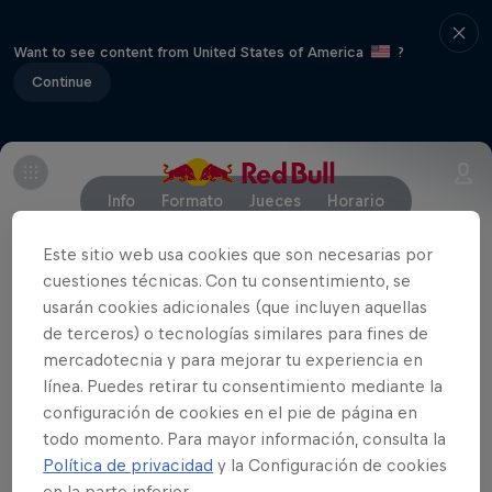
Want to see content from United States of America
?
Continue
Info
Formato
Jueces
Horario
Este sitio web usa cookies que son necesarias por
cuestiones técnicas. Con tu consentimiento, se
Formato de competición:
Batallas de 3 minutos, 2
usarán cookies adicionales (que incluyen aquellas
jugadores, 1 pelota. En total, 24 batallas hasta
de terceros) o tecnologías similares para fines de
coronar a los ganadores.
mercadotecnia y para mejorar tu experiencia en
línea. Puedes retirar tu consentimiento mediante la
Participantes:
Top16 hombres y Top8 mujeres.
configuración de cookies en el pie de página en
todo momento. Para mayor información, consulta la
Valoración:
4 jueces, que valorarán la ejecución,
Política de privacidad
y la Configuración de cookies
dificultad, originalidad y el total, así como el la
en la parte inferior.