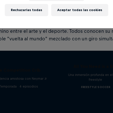
eestyle', así que hay poco que añadir. Ha sido en m
Rechazarlas todas
Aceptar todas las cookies
mpeón de Noruega y también de Europa.
hał Rycaj
(
@michryc
): Uno de los primeros freest
ino entre el arte y el deporte. Todos conocen su 
le "vuelta al mundo" mezclado con un giro simul
All You Need is a B
e Competition Crib
Una inmersión profunda en el
encia amistosa con Neymar Jr
freestyle
 Temporada · 4 episodios
FREESTYLE SOCCER