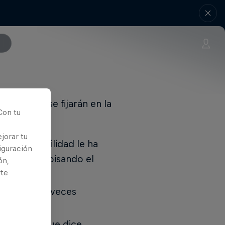
tyle y que se fijarán en la
Con tu
jorar tu
ol cuya habilidad le ha
iguración
de fútbol, pisando el
ón,
rte
 Bernabéu.
ado a ser 4 veces
un tatuaje que dice