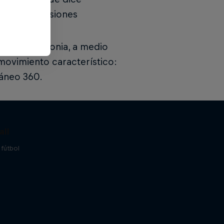
últiples ocasiones
ylers de Polonia, a medio
movimiento característico:
táneo 360.
all
 fútbol