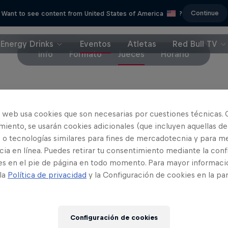
Continue
Want to see content from United States of America
?
Energy Drinks
Eventos
Atletas
Red Bull TV
Info
Formato
Jueces
Horario
es de la Final Mundial del 2021 del Red Bull Street S
o web usa cookies que son necesarias por cuestiones técnicas. 
n, dificultad y originalidad son:
iento, se usarán cookies adicionales (que incluyen aquellas de
 o tecnologías similares para fines de mercadotecnia y para me
i Sanz
(
@javifreestyler
): Futbolista freestyle españ
ia en línea. Puedes retirar tu consentimiento mediante la conf
vado a actuar en la Champions League o el Mundial 
es en el pie de página en todo momento. Para mayor informaci
 la
Política de privacidad
y la Configuración de cookies en la pa
ped de estadios como el Camp Nou o el Santiago
ti Szász
(
@kittifree
): Jugadora húngara que ha lleg
peona del mundo de fútbol freestyle.
Configuración de cookies
ias Busaet
(
@tobiasfreestyle
): Tiene en su brazo 