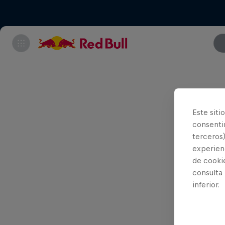
Los juec
Este siti
ejecució
consentim
terceros)
Jav
experienc
lle
de cooki
consulta
cés
inferior.
Kit
cam
Tob