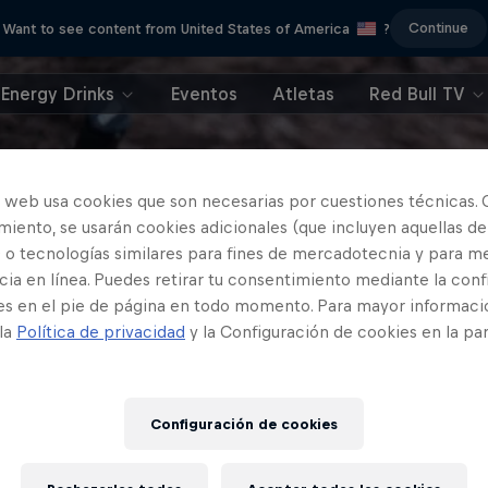
Continue
Want to see content from United States of America
?
Energy Drinks
Eventos
Atletas
Red Bull TV
o web usa cookies que son necesarias por cuestiones técnicas. 
iento, se usarán cookies adicionales (que incluyen aquellas de
 o tecnologías similares para fines de mercadotecnia y para me
ia en línea. Puedes retirar tu consentimiento mediante la conf
es en el pie de página en todo momento. Para mayor informaci
 la
Política de privacidad
y la Configuración de cookies en la pa
Configuración de cookies