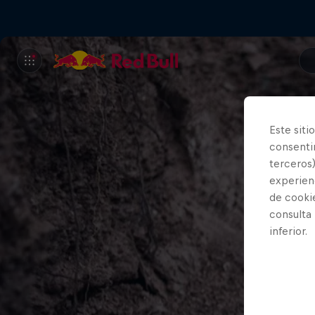
Este siti
consentim
terceros)
experienc
de cooki
consulta
inferior.