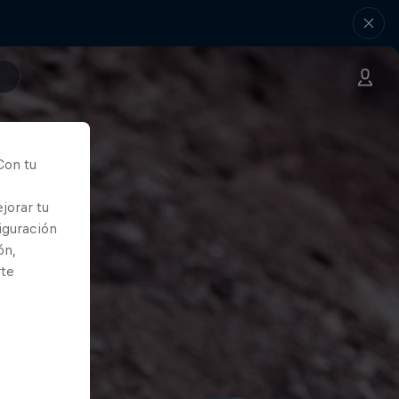
Con tu
jorar tu
iguración
ón,
rte