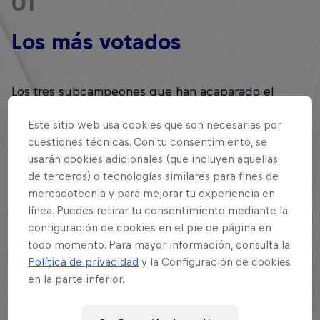
01
Los más votados
Los tres subcampeones que han acaparado el
mayor número de votos han sido:
Este sitio web usa cookies que son necesarias por
- Potencia (México)
cuestiones técnicas. Con tu consentimiento, se
usarán cookies adicionales (que incluyen aquellas
de terceros) o tecnologías similares para fines de
mercadotecnia y para mejorar tu experiencia en
RED BULL ORIGINAL
línea. Puedes retirar tu consentimiento mediante la
configuración de cookies en el pie de página en
Red Bull Energy Drink
todo momento. Para mayor información, consulta la
Política de privacidad
y la Configuración de cookies
Leer más
en la parte inferior.