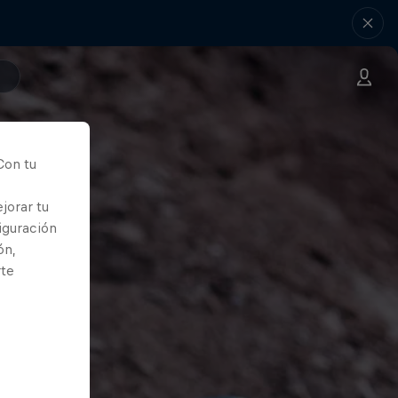
Con tu
jorar tu
iguración
ón,
rte