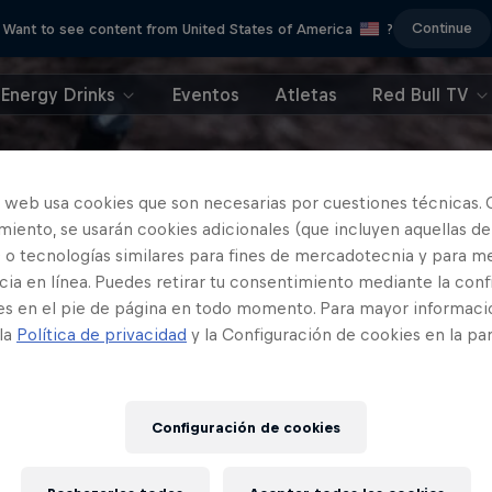
Continue
Want to see content from United States of America
?
Energy Drinks
Eventos
Atletas
Red Bull TV
o web usa cookies que son necesarias por cuestiones técnicas. 
iento, se usarán cookies adicionales (que incluyen aquellas de
 o tecnologías similares para fines de mercadotecnia y para me
ia en línea. Puedes retirar tu consentimiento mediante la conf
es en el pie de página en todo momento. Para mayor informaci
 la
Política de privacidad
y la Configuración de cookies en la pa
Configuración de cookies