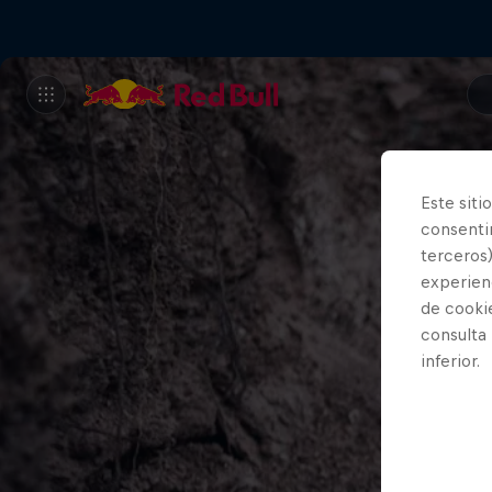
Este siti
consentim
terceros)
experienc
de cooki
consulta
inferior.