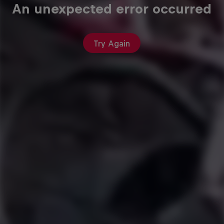
An unexpected error occurred
Try Again