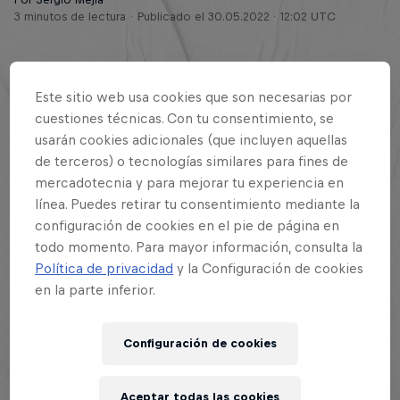
3 minutos de lectura
Publicado el
30.05.2022 · 12:02 UTC
Este sitio web usa cookies que son necesarias por
Esta historia es parte de
cuestiones técnicas. Con tu consentimiento, se
usarán cookies adicionales (que incluyen aquellas
de terceros) o tecnologías similares para fines de
Red Bull Batalla
mercadotecnia y para mejorar tu experiencia en
129 Tour Stops
línea. Puedes retirar tu consentimiento mediante la
configuración de cookies en el pie de página en
todo momento. Para mayor información, consulta la
Lo mejor del freestyle se apoderará de Quito en
Política de privacidad
y la Configuración de cookies
unas cuantas semanas cuando arribe la Final
en la parte inferior.
Nacional de Red Bull Batalla Ecuador 2022, en la
que el rapero
Alfredozki
buscará el bicampeonato,
Configuración de cookies
algo que solo ha logrado Alvin en 2007 y 2008.
Aceptar todas las cookies