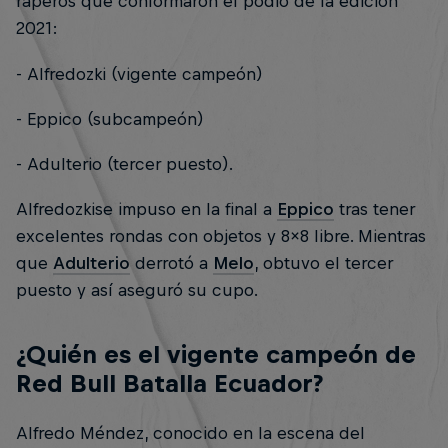
raperos que conformaron el podio de la edición
2021:
- Alfredozki (vigente campeón)
- Eppico (subcampeón)
- Adulterio (tercer puesto).
Alfredozki
se impuso en la final a
Eppico
tras tener
excelentes rondas con objetos y 8x8 libre. Mientras
que
Adulterio
derrotó a
Melo
, obtuvo el tercer
puesto y así aseguró su cupo.
¿Quién es el vigente campeón de
Red Bull Batalla Ecuador?
Alfredo Méndez, conocido en la escena del