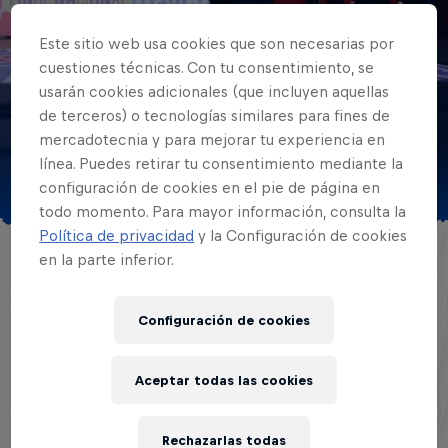
MUSIC
Este sitio web usa cookies que son necesarias por
LAS REGIONALES DE
cuestiones técnicas. Con tu consentimiento, se
usarán cookies adicionales (que incluyen aquellas
RED BULL BATALLA
de terceros) o tecnologías similares para fines de
mercadotecnia y para mejorar tu experiencia en
REGRESAN A MÉXICO
línea. Puedes retirar tu consentimiento mediante la
configuración de cookies en el pie de página en
© José Duch
todo momento. Para mayor información, consulta la
Política de privacidad
y la Configuración de cookies
en la parte inferior.
Después de dos años, las regionales de
Red Bull Batalla regresan a México, donde
Configuración de cookies
32 MCs competirán por obtener un cupo
en la Final Nacional
Aceptar todas las cookies
Por Red Bull
1 minutos de lectura
Publicado el
16.04.2025 · 16:57 UTC
Rechazarlas todas