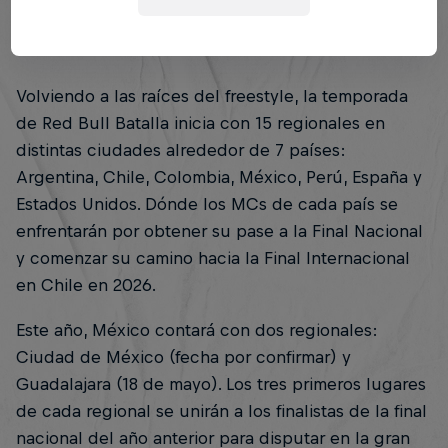
Volviendo a las raíces del freestyle, la temporada
de Red Bull Batalla inicia con 15 regionales en
distintas ciudades alrededor de 7 países:
Argentina, Chile, Colombia, México, Perú, España y
Estados Unidos. Dónde los MCs de cada país se
enfrentarán por obtener su pase a la Final Nacional
y comenzar su camino hacia la Final Internacional
en Chile en 2026.
Este año, México contará con dos regionales:
Ciudad de México (fecha por confirmar) y
Guadalajara (18 de mayo). Los tres primeros lugares
de cada regional se unirán a los finalistas de la final
nacional del año anterior para disputar en la gran