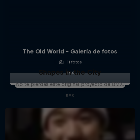
The Old World – Galería de fotos
11 fotos
Shapes in the City
BMX
No te pierdas este original proyecto de BMX.
BMX