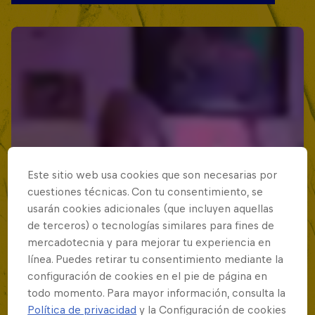
Este sitio web usa cookies que son necesarias por
cuestiones técnicas. Con tu consentimiento, se
usarán cookies adicionales (que incluyen aquellas
de terceros) o tecnologías similares para fines de
mercadotecnia y para mejorar tu experiencia en
línea. Puedes retirar tu consentimiento mediante la
configuración de cookies en el pie de página en
todo momento. Para mayor información, consulta la
Política de privacidad
y la Configuración de cookies