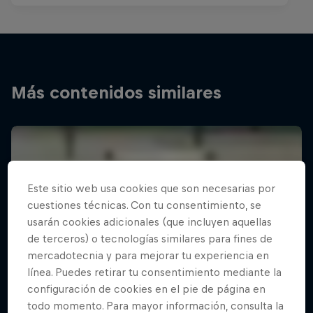
Más contenidos similares
Este sitio web usa cookies que son necesarias por
cuestiones técnicas. Con tu consentimiento, se
usarán cookies adicionales (que incluyen aquellas
de terceros) o tecnologías similares para fines de
mercadotecnia y para mejorar tu experiencia en
línea. Puedes retirar tu consentimiento mediante la
configuración de cookies en el pie de página en
todo momento. Para mayor información, consulta la