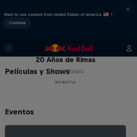
Want to see content from United States of America
?
Continue
Red Bull Batalla Nueva Historia:
20 Años de Rimas
Películas y Shows
Red Bull Batalla
MC BATTLE
Eventos