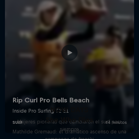
NOW DAYS
She Who Flies
Mujeres pioneras que cambiaron el surf para
siempre
Mathilde Gremaud: el dramático ascenso de una
campeona de freeski