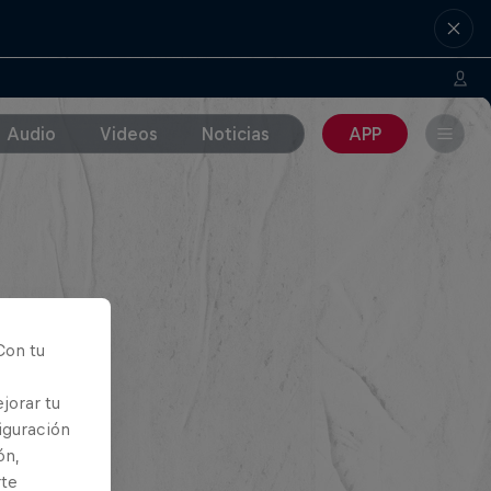
Audio
Videos
Noticias
APP
Con tu
jorar tu
iguración
ón,
rte