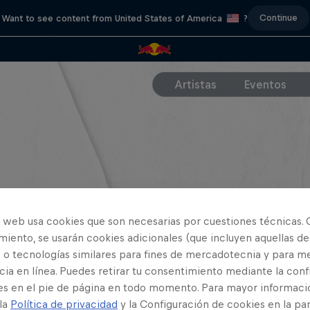
Continue
Want to see content from United States of America
?
Artistas
Eventos
o web usa cookies que son necesarias por cuestiones técnicas. 
iento, se usarán cookies adicionales (que incluyen aquellas de
 o tecnologías similares para fines de mercadotecnia y para me
ia en línea. Puedes retirar tu consentimiento mediante la conf
es en el pie de página en todo momento. Para mayor informaci
 la
Política de privacidad
y la Configuración de cookies en la pa