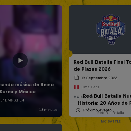
Red Bull Batalla Final 
de Plazas 2026
19 Septiembre 2026
Lima, Peru
Red Bull Batalla Nu
MC BATTLE
Historia: 20 Años de 
Próximo evento
Red Bull Batalla
MC BATTLE