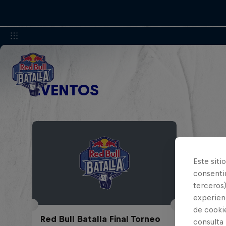
EVENTOS
Este siti
consentim
terceros)
experienc
de cooki
Red Bull Batalla Final Torneo
consulta