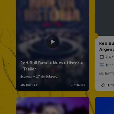
Red Bul
Argent
2 Oc
Bueno
MC BATT
Tick