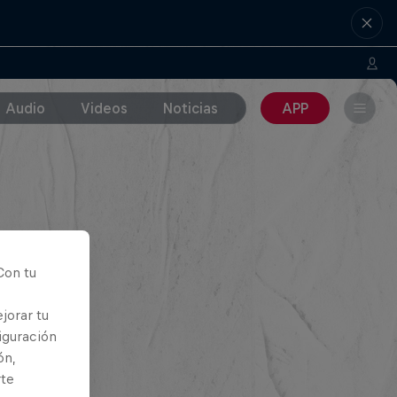
Audio
Videos
Noticias
APP
Con tu
jorar tu
iguración
ón,
rte