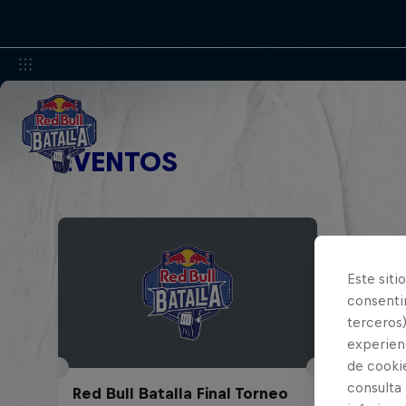
EVENTOS
Este siti
consentim
terceros)
experienc
de cooki
consulta
Red Bull Batalla Final Torneo