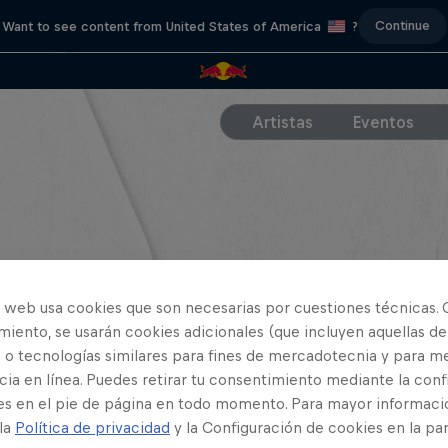
Continue
Want to see content from United States of America
?
Artistas
Eventos
o web usa cookies que son necesarias por cuestiones técnicas. 
iento, se usarán cookies adicionales (que incluyen aquellas de
 o tecnologías similares para fines de mercadotecnia y para me
ia en línea. Puedes retirar tu consentimiento mediante la conf
es en el pie de página en todo momento. Para mayor informaci
 la
Política de privacidad
y la Configuración de cookies en la pa