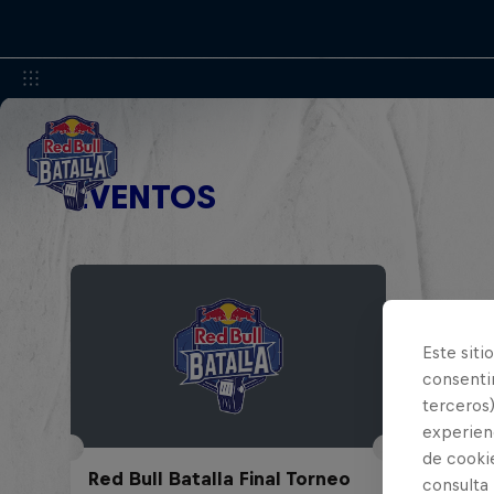
EVENTOS
Este siti
consentim
terceros)
experienc
de cooki
Red Bull Batalla Final Torneo
consulta