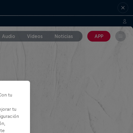
Audio
Videos
Noticias
APP
Con tu
jorar tu
iguración
ón,
rte