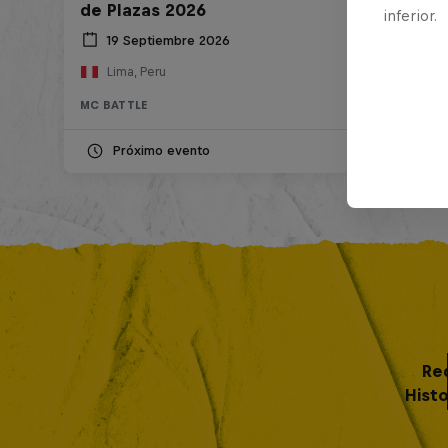
de Plazas 2026
inferior.
19 Septiembre 2026
Lima, Peru
MC BATTLE
Próximo evento
Re
Histo