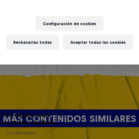
Configuración de cookies
Rechazarlas todas
Aceptar todas las cookies
d Bull Batalla Nueva
MÁS CONTENIDOS SIMILARES
ria: 20 Años de Rimas
Red Bull Batalla