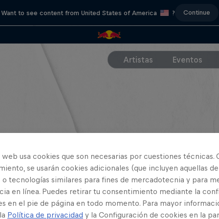
Continue
Want to see content from United States of America
?
Artistas
Eventos
o web usa cookies que son necesarias por cuestiones técnicas. 
iento, se usarán cookies adicionales (que incluyen aquellas de
 o tecnologías similares para fines de mercadotecnia y para me
ia en línea. Puedes retirar tu consentimiento mediante la conf
es en el pie de página en todo momento. Para mayor informaci
 la
Política de privacidad
y la Configuración de cookies en la pa