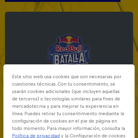
Este sitio web usa cookies que son necesarias por
cuestiones técnicas. Con tu consentimiento, se
usarán cookies adicionales (que incluyen aquellas
de terceros) o tecnologías similares para fines de
mercadotecnia y para mejorar tu experiencia en
Red Bull Batalla Final Torneo de Plazas
línea. Puedes retirar tu consentimiento mediante la
2026
configuración de cookies en el pie de página en
todo momento. Para mayor información, consulta la
19 Septiembre 2026
Política de privacidad
y la Configuración de cookies