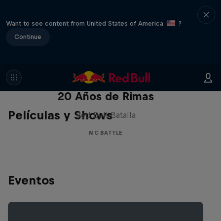
Want to see content from United States of America
?
Continue
Red Bull Batalla Nueva Historia:
20 Años de Rimas
Películas y Shows
Red Bull Batalla
MC BATTLE
Eventos