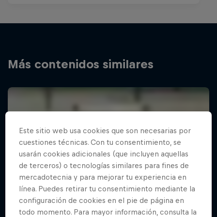
Más contenidos similares
Este sitio web usa cookies que son necesarias por
cuestiones técnicas. Con tu consentimiento, se
usarán cookies adicionales (que incluyen aquellas
de terceros) o tecnologías similares para fines de
mercadotecnia y para mejorar tu experiencia en
línea. Puedes retirar tu consentimiento mediante la
configuración de cookies en el pie de página en
todo momento. Para mayor información, consulta la