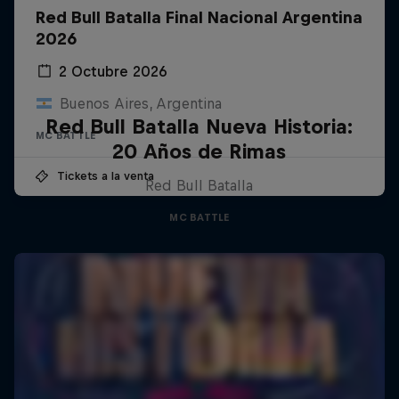
Red Bull Batalla Final Nacional Argentina
2026
2 Octubre 2026
Buenos Aires, Argentina
Red Bull Batalla Nueva Historia:
MC BATTLE
20 Años de Rimas
Tickets a la venta
Red Bull Batalla
MC BATTLE