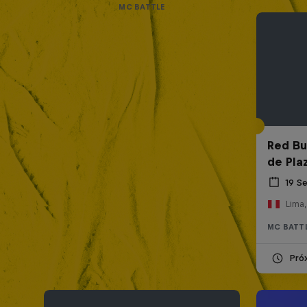
MC BATTLE
Red Bul
de Pla
19 S
Lima,
MC BATT
Pró