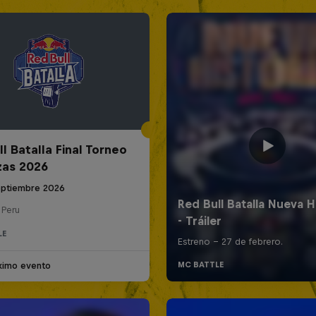
l Batalla Final Torneo
zas 2026
eptiembre 2026
 Peru
LE
ximo evento