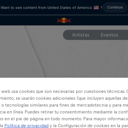
Continue
Want to see content from United States of America
?
Artistas
Eventos
o web usa cookies que son necesarias por cuestiones técnicas. 
iento, se usarán cookies adicionales (que incluyen aquellas de
 o tecnologías similares para fines de mercadotecnia y para me
ia en línea. Puedes retirar tu consentimiento mediante la conf
es en el pie de página en todo momento. Para mayor informaci
 la
Política de privacidad
y la Configuración de cookies en la pa