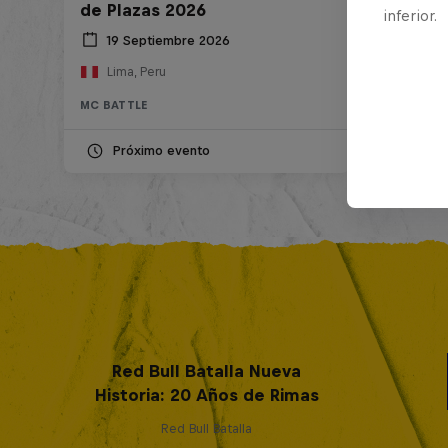
de Plazas 2026
inferior.
19 Septiembre 2026
Lima, Peru
MC BATTLE
Próximo evento
Red Bull Batalla Nueva
Historia: 20 Años de Rimas
Red Bull Batalla