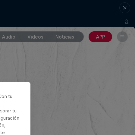
Audio
Videos
Noticias
APP
Con tu
jorar tu
iguración
ón,
rte