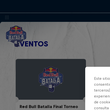
EVENTOS
Este siti
consentim
terceros)
experienc
de cooki
Red Bull Batalla Final Torneo
consulta