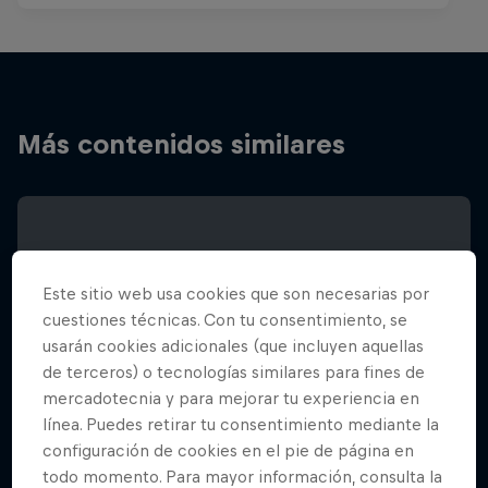
Más contenidos similares
Este sitio web usa cookies que son necesarias por
cuestiones técnicas. Con tu consentimiento, se
usarán cookies adicionales (que incluyen aquellas
de terceros) o tecnologías similares para fines de
mercadotecnia y para mejorar tu experiencia en
línea. Puedes retirar tu consentimiento mediante la
configuración de cookies en el pie de página en
todo momento. Para mayor información, consulta la