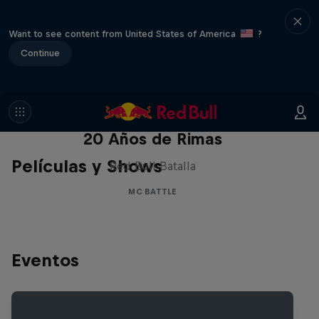
Want to see content from United States of America
?
Continue
Red Bull Batalla Nueva Historia:
20 Años de Rimas
Películas y Shows
Red Bull Batalla
MC BATTLE
Eventos