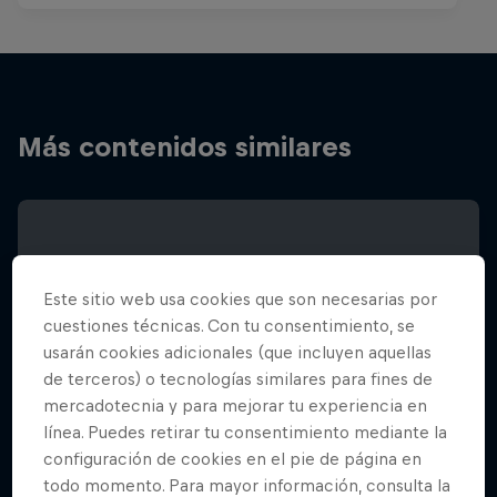
Más contenidos similares
Este sitio web usa cookies que son necesarias por
cuestiones técnicas. Con tu consentimiento, se
usarán cookies adicionales (que incluyen aquellas
de terceros) o tecnologías similares para fines de
mercadotecnia y para mejorar tu experiencia en
línea. Puedes retirar tu consentimiento mediante la
configuración de cookies en el pie de página en
todo momento. Para mayor información, consulta la