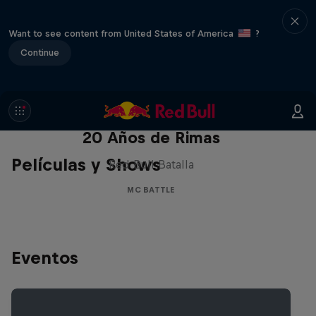
Want to see content from United States of America
?
Continue
Red Bull Batalla Nueva Historia:
20 Años de Rimas
Películas y Shows
Red Bull Batalla
MC BATTLE
Eventos