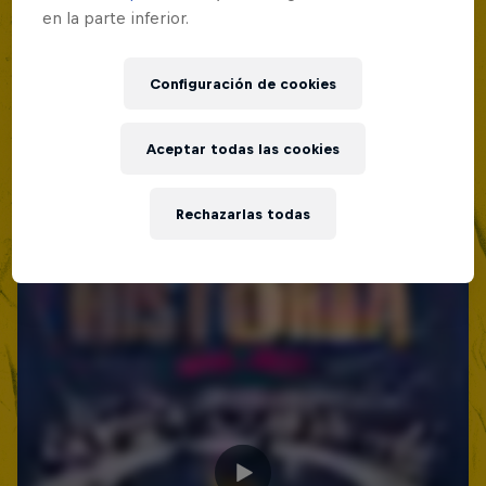
Lima, Peru
en la parte inferior.
Red Bull Batalla Nueva Historia:
MC BATTLE
20 Años de Rimas
Configuración de cookies
Próximo evento
Red Bull Batalla
MC BATTLE
Aceptar todas las cookies
Rechazarlas todas