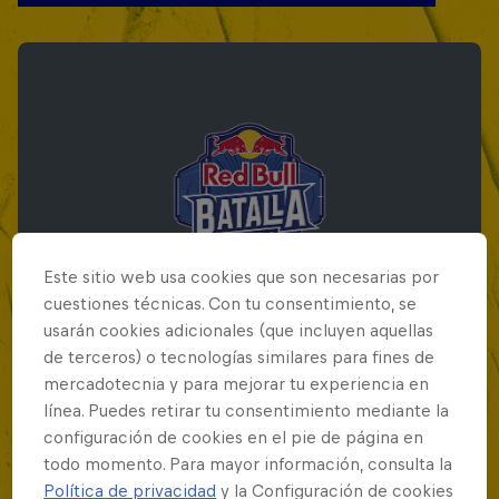
Este sitio web usa cookies que son necesarias por
cuestiones técnicas. Con tu consentimiento, se
usarán cookies adicionales (que incluyen aquellas
de terceros) o tecnologías similares para fines de
mercadotecnia y para mejorar tu experiencia en
Red Bull Batalla Final Torneo de Plazas
línea. Puedes retirar tu consentimiento mediante la
2026
configuración de cookies en el pie de página en
todo momento. Para mayor información, consulta la
19 Septiembre 2026
Política de privacidad
y la Configuración de cookies