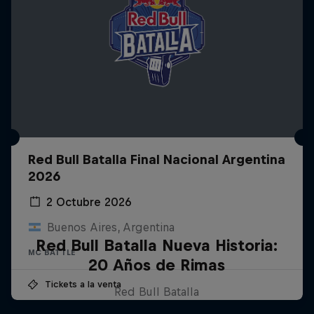
Red Bull Batalla Final Nacional Argentina
2026
2 Octubre 2026
Buenos Aires, Argentina
Red Bull Batalla Nueva Historia:
MC BATTLE
20 Años de Rimas
Tickets a la venta
Red Bull Batalla