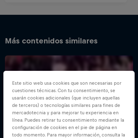
Más contenidos similares
Este sitio web usa cookies que son necesarias por
cuestiones técnicas. Con tu consentimiento, se
usarán cookies adicionales (que incluyen aquellas
de terceros) o tecnologías similares para fines de
mercadotecnia y para mejorar tu experiencia en
línea. Puedes retirar tu consentimiento mediante la
configuración de cookies en el pie de página en
todo momento. Para mayor información, consulta la