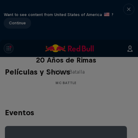
Want to see content from United States of America
?
Continue
Red Bull Batalla Nueva Historia:
20 Años de Rimas
Películas y Shows
Red Bull Batalla
MC BATTLE
Eventos