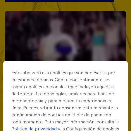
Este sitio web usa cookies que son necesarias por
cuestiones técnicas. Con tu consentimiento, se
usarán cookies adicionales (que incluyen aquellas
de terceros) o tecnologías similares para fines de
mercadotecnia y para mejorar tu experiencia en
línea. Puedes retirar tu consentimiento mediante la
configuración de cookies en el pie de página en
todo momento. Para mayor información, consulta la
Política de privacidad
y la Configuración de cookies