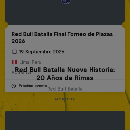
Red Bull Batalla Final Torneo de Plazas
2026
19 Septiembre 2026
Lima, Peru
Red Bull Batalla Nueva Historia:
MC BATTLE
20 Años de Rimas
Próximo evento
Red Bull Batalla
MC BATTLE