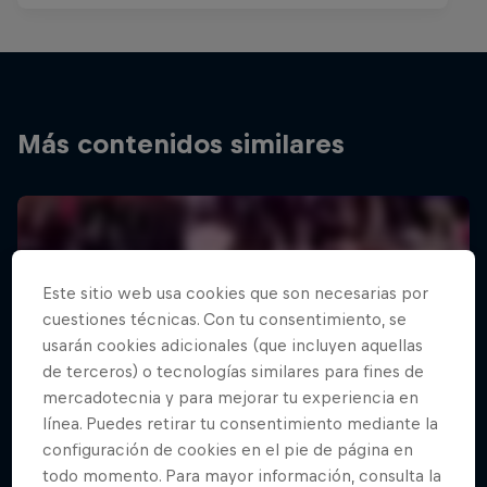
Más contenidos similares
Este sitio web usa cookies que son necesarias por
cuestiones técnicas. Con tu consentimiento, se
usarán cookies adicionales (que incluyen aquellas
de terceros) o tecnologías similares para fines de
mercadotecnia y para mejorar tu experiencia en
línea. Puedes retirar tu consentimiento mediante la
configuración de cookies en el pie de página en
todo momento. Para mayor información, consulta la