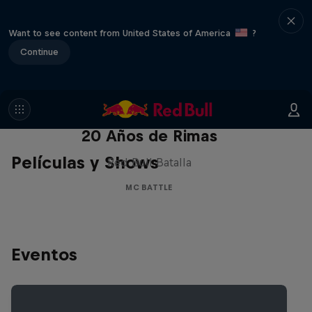
Want to see content from United States of America
?
Continue
Red Bull Batalla Nueva Historia:
20 Años de Rimas
Películas y Shows
Red Bull Batalla
MC BATTLE
Eventos